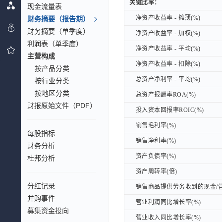
关键比率：
关键比率：
现金流量表
净资产收益率 - 摊薄(%)
财务摘要（报告期）
净资产收益率 - 摊薄(%)
财务摘要（单季度）
净资产收益率 - 加权(%)
净资产收益率 - 加权(%)
利润表（单季度）
净资产收益率 - 平均(%)
净资产收益率 - 平均(%)
主营构成
净资产收益率 - 扣除(%)
净资产收益率 - 扣除(%)
按产品分类
总资产净利率 - 平均(%)
总资产净利率 - 平均(%)
按行业分类
按地区分类
总资产报酬率ROA(%)
总资产报酬率ROA(%)
财报原始文件（PDF）
投入资本回报率ROIC(%)
投入资本回报率ROIC(%)
销售毛利率(%)
销售毛利率(%)
每股指标
销售净利率(%)
销售净利率(%)
财务分析
资产负债率(%)
资产负债率(%)
杜邦分析
资产周转率(倍)
资产周转率(倍)
分红记录
销售商品提供劳务收到的现金/营
销售商品提供劳务收到的现金/营
并购事件
营业利润同比增长率(%)
营业利润同比增长率(%)
募集资金投向
营业收入同比增长率(%)
营业收入同比增长率(%)