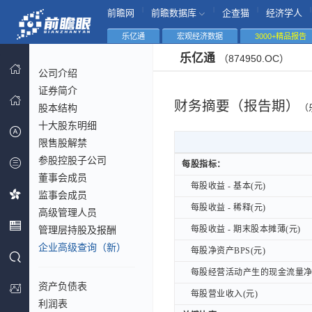
|
|
|
|
前瞻网
前瞻数据库
企查猫
经济学人
乐亿通
宏观经济数据
3000+精品报告
乐亿通
（874950.OC）
公司介绍
证券简介
财务摘要（报告期）
股本结构
（
十大股东明细
限售股解禁
参股控股子公司
每股指标：
每股指标：
董事会成员
每股收益 - 基本(元)
每股收益 - 基本(元)
监事会成员
每股收益 - 稀释(元)
每股收益 - 稀释(元)
高级管理人员
管理层持股及报酬
每股收益 - 期末股本摊薄(元)
每股收益 - 期末股本摊薄(元)
企业高级查询（新）
每股净资产BPS(元)
每股净资产BPS(元)
每股经营活动产生的现金流量净额
每股经营活动产生的现金流量净额
资产负债表
每股营业收入(元)
每股营业收入(元)
利润表