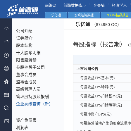
|
|
|
|
前瞻网
前瞻数据库
企查猫
经济学人
乐亿通
宏观经济数据
3000+精品报告
乐亿通
（874950.OC）
公司介绍
证券简介
每股指标（报告期）
股本结构
（
十大股东明细
限售股解禁
参股控股子公司
上市公司公告
上市公司公告
董事会成员
每股收益EPS基本(元)
每股收益EPS基本(元)
监事会成员
每股收益EPS稀释(元)
每股收益EPS稀释(元)
高级管理人员
管理层持股及报酬
每股收益EPS扣除基本(元)
每股收益EPS扣除基本(元)
企业高级查询（新）
每股收益EPS扣除稀释(元)
每股收益EPS扣除稀释(元)
每股净资产BPS(元)
每股净资产BPS(元)
资产负债表
每股经营活动产生的现金流量净额
每股经营活动产生的现金流量净额
利润表