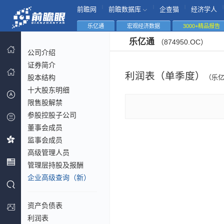
|
|
|
|
前瞻网
前瞻数据库
企查猫
经济学人
乐亿通
宏观经济数据
3000+精品报告
乐亿通
（874950.OC）
公司介绍
证券简介
利润表（单季度）
股本结构
（乐
十大股东明细
限售股解禁
参股控股子公司
董事会成员
监事会成员
高级管理人员
管理层持股及报酬
企业高级查询（新）
资产负债表
利润表