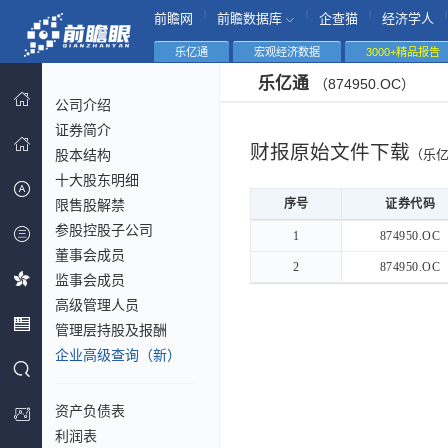
|
|
|
|
前瞻网
前瞻数据库
企查猫
经济学人
乐亿通
宏观经济数据
3000+精品报告
乐亿通
（874950.OC）
公司介绍
证券简介
财报原始文件下载
股本结构
（乐
十大股东明细
限售股解禁
序号
序号
证券代码
参股控股子公司
序号
证券代码
1
1
874950.OC
董事会成员
2
2
874950.OC
监事会成员
高级管理人员
管理层持股及报酬
企业高级查询（新）
资产负债表
利润表