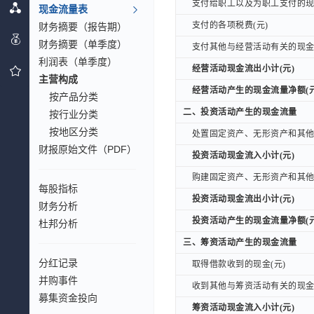
支付给职工以及为职工支付的现金
支付给职工以及为职工支付的现金
现金流量表
支付的各项税费(元)
支付的各项税费(元)
财务摘要（报告期）
财务摘要（单季度）
支付其他与经营活动有关的现金(
支付其他与经营活动有关的现金(
利润表（单季度）
经营活动现金流出小计(元)
经营活动现金流出小计(元)
主营构成
经营活动产生的现金流量净额(元
经营活动产生的现金流量净额(元
按产品分类
二、投资活动产生的现金流量
二、投资活动产生的现金流量
按行业分类
按地区分类
处置固定资产、无形资产和其他长
处置固定资产、无形资产和其他长
财报原始文件（PDF）
投资活动现金流入小计(元)
投资活动现金流入小计(元)
购建固定资产、无形资产和其他长
购建固定资产、无形资产和其他长
每股指标
投资活动现金流出小计(元)
投资活动现金流出小计(元)
财务分析
投资活动产生的现金流量净额(元
投资活动产生的现金流量净额(元
杜邦分析
三、筹资活动产生的现金流量
三、筹资活动产生的现金流量
分红记录
取得借款收到的现金(元)
取得借款收到的现金(元)
并购事件
收到其他与筹资活动有关的现金(
收到其他与筹资活动有关的现金(
募集资金投向
筹资活动现金流入小计(元)
筹资活动现金流入小计(元)