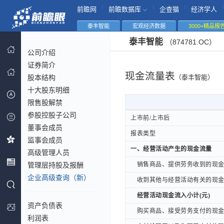
|
|
|
|
前瞻网
前瞻数据库
企查猫
经济学人
泰丰智能
宏观经济数据
3000+精品报
泰丰智能
（874781.OC）
公司介绍
证券简介
现金流量表
股本结构
（泰丰智能）
十大股东明细
限售股解禁
参股控股子公司
上市前/上市后
上市前/上市后
董事会成员
报表类型
报表类型
监事会成员
一、经营活动产生的现金流量
一、经营活动产生的现金流量
高级管理人员
管理层持股及报酬
销售商品、提供劳务收到的现金(
销售商品、提供劳务收到的现金(
企业高级查询（新）
收到其他与经营活动有关的现金(
收到其他与经营活动有关的现金(
经营活动现金流入小计(元)
经营活动现金流入小计(元)
资产负债表
购买商品、接受劳务支付的现金(
购买商品、接受劳务支付的现金(
利润表