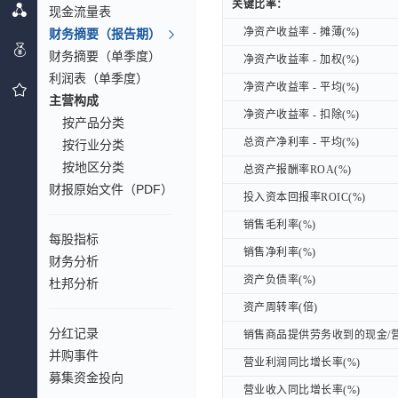
关键比率：
关键比率：
现金流量表
净资产收益率 - 摊薄(%)
财务摘要（报告期）
净资产收益率 - 摊薄(%)
财务摘要（单季度）
净资产收益率 - 加权(%)
净资产收益率 - 加权(%)
利润表（单季度）
净资产收益率 - 平均(%)
净资产收益率 - 平均(%)
主营构成
净资产收益率 - 扣除(%)
净资产收益率 - 扣除(%)
按产品分类
总资产净利率 - 平均(%)
总资产净利率 - 平均(%)
按行业分类
按地区分类
总资产报酬率ROA(%)
总资产报酬率ROA(%)
财报原始文件（PDF）
投入资本回报率ROIC(%)
投入资本回报率ROIC(%)
销售毛利率(%)
销售毛利率(%)
每股指标
销售净利率(%)
销售净利率(%)
财务分析
资产负债率(%)
资产负债率(%)
杜邦分析
资产周转率(倍)
资产周转率(倍)
分红记录
销售商品提供劳务收到的现金/营
销售商品提供劳务收到的现金/营
并购事件
营业利润同比增长率(%)
营业利润同比增长率(%)
募集资金投向
营业收入同比增长率(%)
营业收入同比增长率(%)