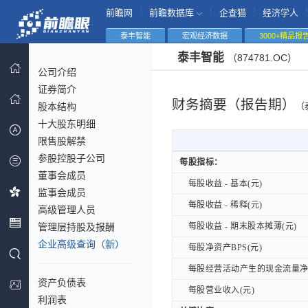
|
|
|
|
前瞻网
前瞻数据库
企查猫
经济学人
泰丰智能
宏观经济数据
3000+精品报
泰丰智能
（874781.OC）
公司介绍
证券简介
财务摘要（报告期）
股本结构
（
十大股东明细
限售股解禁
参股控股子公司
每股指标：
每股指标：
董事会成员
每股收益 - 基本(元)
每股收益 - 基本(元)
监事会成员
每股收益 - 稀释(元)
每股收益 - 稀释(元)
高级管理人员
管理层持股及报酬
每股收益 - 期末股本摊薄(元)
每股收益 - 期末股本摊薄(元)
企业高级查询（新）
每股净资产BPS(元)
每股净资产BPS(元)
每股经营活动产生的现金流量净额
每股经营活动产生的现金流量净额
资产负债表
每股营业收入(元)
每股营业收入(元)
利润表