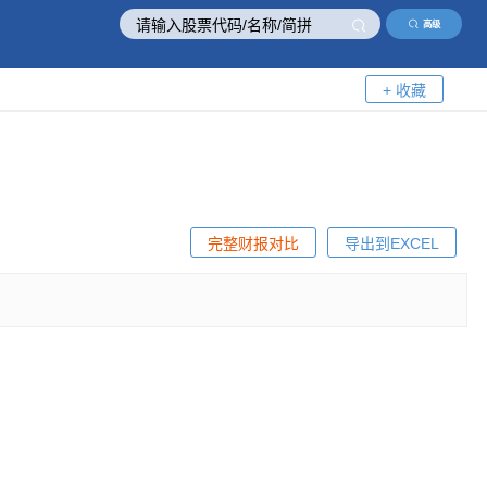
高级
+ 收藏
完整财报对比
导出到EXCEL
！