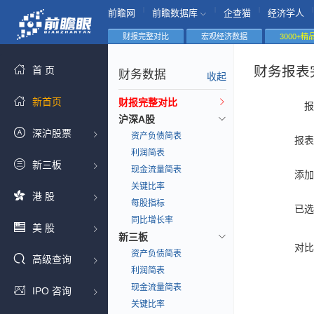
|
|
|
|
前瞻网
前瞻数据库
企查猫
经济学人
财报完整对比
宏观经济数据
3000+
财务报表
首 页
财务数据
收起
新首页
财报完整对比
报
沪深A股
深沪股票
资产负债简表
报表
利润简表
新三板
现金流量简表
添加
关键比率
港 股
每股指标
已选
同比增长率
美 股
新三板
对比
资产负债简表
高级查询
利润简表
现金流量简表
IPO 咨询
关键比率