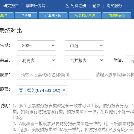
|
研究报告
前瞻研究院
免费注册
|
登录
|
购买服务
精品报告
企查猫
产业园区库
智慧招商系统
前瞻图表库
完整对比
告期：
类型：
单位：
股票：
请输入股票代码/名称
股票：
泰丰智能(874781.OC)
说明：
1、多个股票财务报表类型完全一致才可以比较，财务报表分为：
类，招商银行财报是银行类，财报类型不一致，所以他们不能一起
比较。
2、A股和新三板股票只要财务报表类型是一致的（新三板股票财
3、港股、美股财报类型和A股一样的，但财报格式和A股有较大