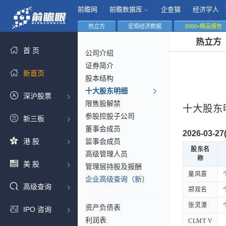
|
|
|
|
前瞻网
前瞻数据库
企查猫
经济学人
热立方
宏观经济数据
3000+精品报告
热立方
首 页
公司介绍
证券简介
新首页
股本结构
十大股东明细
深沪股票
限售股解禁
十大股东
参股控股子公司
新三板
董事会成员
2026-03-
港 股
监事会成员
股东名
高级管理人员
称
美 股
管理层持股及报酬
童风喜
企业高级查询（新）
高级查询
郑双名
张灵潭
资产负债表
IPO 咨询
利润表
CLMT V