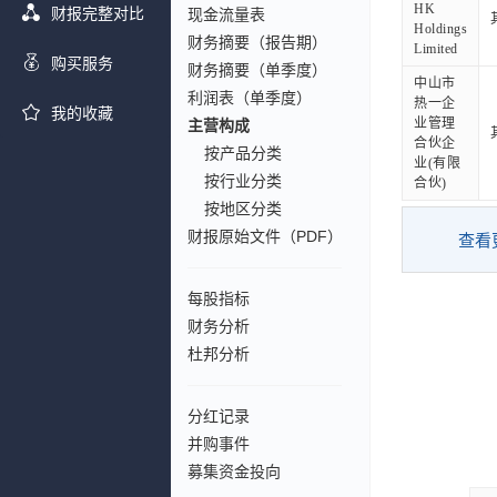
HK
财报完整对比
现金流量表
Holdings
财务摘要（报告期）
Limited
购买服务
财务摘要（单季度）
中山市
利润表（单季度）
热一企
我的收藏
业管理
主营构成
合伙企
按产品分类
业(有限
按行业分类
合伙)
按地区分类
财报原始文件（PDF）
查看
每股指标
财务分析
杜邦分析
分红记录
并购事件
募集资金投向