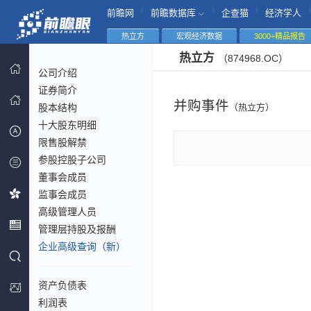
|
|
|
|
前瞻网
前瞻数据库
企查猫
经济学人
热立方
宏观经济数据
3000+精品报告
热立方
（874968.OC）
公司介绍
证券简介
并购事件
股本结构
（热立方）
十大股东明细
限售股解禁
参股控股子公司
董事会成员
监事会成员
高级管理人员
管理层持股及报酬
企业高级查询（新）
资产负债表
利润表