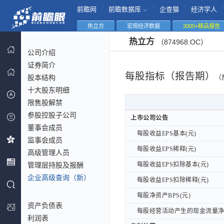
|
|
|
|
前瞻网
前瞻数据库
企查猫
经济学人
热立方
宏观经济数据
3000+精品报告
热立方
（874968.OC）
公司介绍
证券简介
每股指标（报告期）
股本结构
（
十大股东明细
限售股解禁
参股控股子公司
上市公司公告
上市公司公告
董事会成员
每股收益EPS基本(元)
每股收益EPS基本(元)
监事会成员
每股收益EPS稀释(元)
每股收益EPS稀释(元)
高级管理人员
管理层持股及报酬
每股收益EPS扣除基本(元)
每股收益EPS扣除基本(元)
企业高级查询（新）
每股收益EPS扣除稀释(元)
每股收益EPS扣除稀释(元)
每股净资产BPS(元)
每股净资产BPS(元)
资产负债表
每股经营活动产生的现金流量净额
每股经营活动产生的现金流量净额
利润表