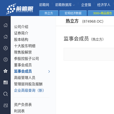
|
|
|
|
前瞻网
前瞻数据库
企查猫
经济学人
热立方
宏观经济数据
3000+精品报告
热立方
（874968.OC）
公司介绍
证券简介
监事会成员
股本结构
（热立方）
十大股东明细
限售股解禁
参股控股子公司
董事会成员
监事会成员
高级管理人员
管理层持股及报酬
企业高级查询（新）
资产负债表
利润表