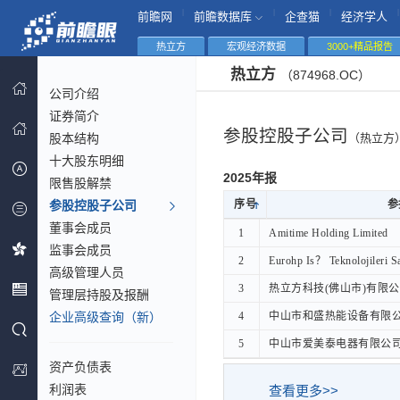
|
|
|
|
前瞻网
前瞻数据库
企查猫
经济学人
热立方
宏观经济数据
3000+精品报告
热立方
（874968.OC）
公司介绍
证券简介
参股控股子公司
股本结构
（热立方
十大股东明细
2025年报
限售股解禁
参股控股子公司
序号
序号
参
参
董事会成员
序号
参
1
1
Amitime Holding Limited
Amitime Holding Limited
监事会成员
2
2
Eurohp Is？ Teknolojileri S
Eurohp Is？ Teknolojileri 
高级管理人员
3
3
热立方科技(佛山市)有限
热立方科技(佛山市)有限
管理层持股及报酬
企业高级查询（新）
4
4
中山市和盛热能设备有限
中山市和盛热能设备有限
5
5
中山市爱美泰电器有限公
中山市爱美泰电器有限公
资产负债表
利润表
查看更多>>