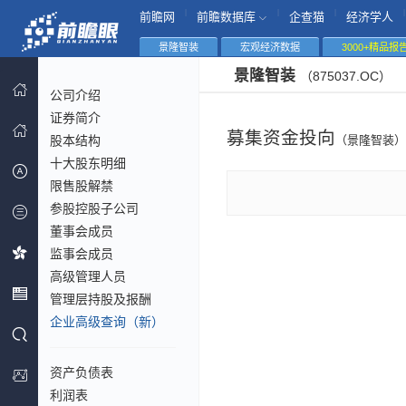
|
|
|
|
前瞻网
前瞻数据库
企查猫
经济学人
景隆智装
宏观经济数据
3000+精品报
景隆智装
（875037.OC）
公司介绍
证券简介
募集资金投向
股本结构
（景隆智装）
十大股东明细
限售股解禁
参股控股子公司
董事会成员
监事会成员
高级管理人员
管理层持股及报酬
企业高级查询（新）
资产负债表
利润表