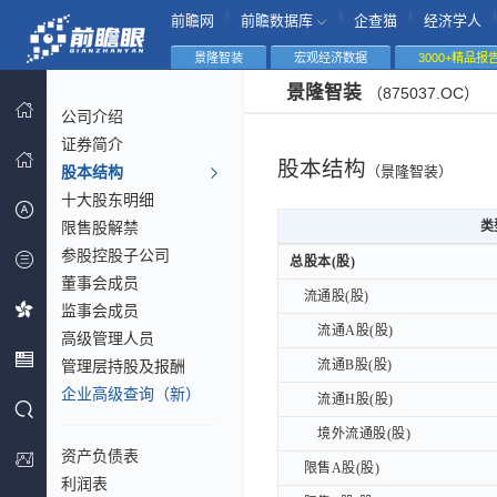
|
|
|
|
前瞻网
前瞻数据库
企查猫
经济学人
景隆智装
宏观经济数据
3000+精品报
景隆智装
（875037.OC）
公司介绍
证券简介
股本结构
股本结构
（景隆智装）
十大股东明细
限售股解禁
类
类
参股控股子公司
类
总股本(股)
总股本(股)
董事会成员
流通股(股)
流通股(股)
监事会成员
流通A股(股)
流通A股(股)
高级管理人员
管理层持股及报酬
流通B股(股)
流通B股(股)
企业高级查询（新）
流通H股(股)
流通H股(股)
境外流通股(股)
境外流通股(股)
资产负债表
限售A股(股)
限售A股(股)
利润表