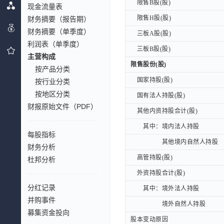
限售B股(股)
限售B股(股)
现金流量表
限售H股(股)
限售H股(股)
财务摘要（报告期）
财务摘要（单季度）
三板A股(股)
三板A股(股)
利润表（单季度）
三板B股(股)
三板B股(股)
主营构成
限售股份(股)
限售股份(股)
按产品分类
国家持股(股)
国家持股(股)
按行业分类
按地区分类
国有法人持股(股)
国有法人持股(股)
财报原始文件（PDF）
其他内资持股合计(股)
其他内资持股合计(股)
其中：境内法人持股
其中：境内法人持股
每股指标
其他境内自然人持股
其他境内自然人持股
财务分析
高管持股(股)
高管持股(股)
杜邦分析
外资持股合计(股)
外资持股合计(股)
分红记录
其中：境外法人持股
其中：境外法人持股
并购事件
境外自然人持股
境外自然人持股
募集资金投向
股本变动原因
股本变动原因