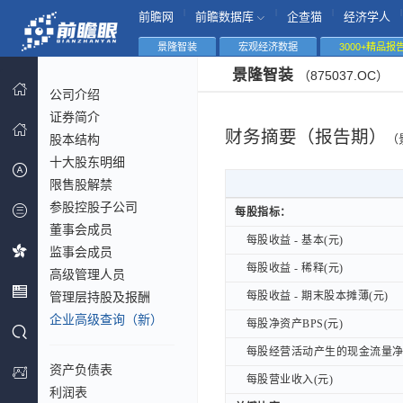
|
|
|
|
前瞻网
前瞻数据库
企查猫
经济学人
景隆智装
宏观经济数据
3000+精品报
景隆智装
（875037.OC）
公司介绍
证券简介
财务摘要（报告期）
股本结构
（
十大股东明细
限售股解禁
参股控股子公司
每股指标：
每股指标：
董事会成员
每股收益 - 基本(元)
每股收益 - 基本(元)
监事会成员
每股收益 - 稀释(元)
每股收益 - 稀释(元)
高级管理人员
管理层持股及报酬
每股收益 - 期末股本摊薄(元)
每股收益 - 期末股本摊薄(元)
企业高级查询（新）
每股净资产BPS(元)
每股净资产BPS(元)
每股经营活动产生的现金流量净额
每股经营活动产生的现金流量净额
资产负债表
每股营业收入(元)
每股营业收入(元)
利润表