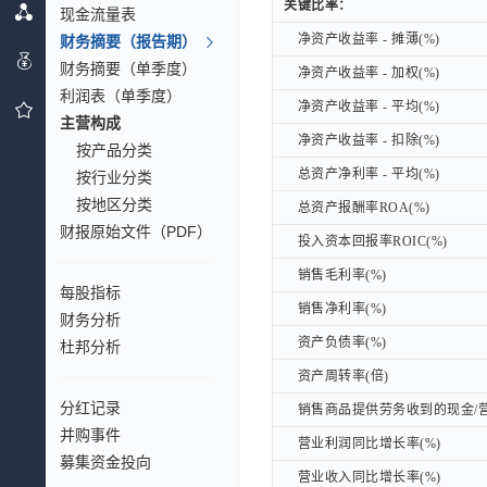
关键比率：
关键比率：
现金流量表
净资产收益率 - 摊薄(%)
净资产收益率 - 摊薄(%)
财务摘要（报告期）
财务摘要（单季度）
净资产收益率 - 加权(%)
净资产收益率 - 加权(%)
利润表（单季度）
净资产收益率 - 平均(%)
净资产收益率 - 平均(%)
主营构成
净资产收益率 - 扣除(%)
净资产收益率 - 扣除(%)
按产品分类
总资产净利率 - 平均(%)
总资产净利率 - 平均(%)
按行业分类
按地区分类
总资产报酬率ROA(%)
总资产报酬率ROA(%)
财报原始文件（PDF）
投入资本回报率ROIC(%)
投入资本回报率ROIC(%)
销售毛利率(%)
销售毛利率(%)
每股指标
销售净利率(%)
销售净利率(%)
财务分析
资产负债率(%)
资产负债率(%)
杜邦分析
资产周转率(倍)
资产周转率(倍)
分红记录
销售商品提供劳务收到的现金/营
销售商品提供劳务收到的现金/营
并购事件
营业利润同比增长率(%)
营业利润同比增长率(%)
募集资金投向
营业收入同比增长率(%)
营业收入同比增长率(%)