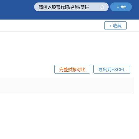
高级
+ 收藏
完整财报对比
导出到EXCEL
！