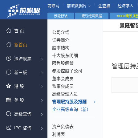
|
|
|
|
前瞻网
前瞻数据库
企查猫
经济学人
景隆智装
宏观经济数据
3000+精品报
景隆智
首 页
公司介绍
证券简介
新首页
股本结构
十大股东明细
深沪股票
限售股解禁
管理层持
参股控股子公司
新三板
董事会成员
港 股
监事会成员
高级管理人员
美 股
管理层持股及报酬
企业高级查询（新）
高级查询
资产负债表
IPO 咨询
利润表