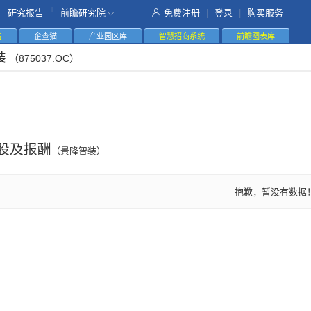
|
研究报告
前瞻研究院
免费注册
|
登录
|
购买服务
告
企查猫
产业园区库
智慧招商系统
前瞻图表库
装
（875037.OC）
股及报酬
（景隆智装）
抱歉，暂没有数据