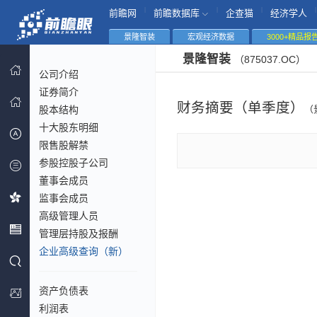
|
|
|
|
前瞻网
前瞻数据库
企查猫
经济学人
景隆智装
宏观经济数据
3000+精品报
景隆智装
（875037.OC）
公司介绍
证券简介
财务摘要（单季度）
股本结构
（
十大股东明细
限售股解禁
参股控股子公司
董事会成员
监事会成员
高级管理人员
管理层持股及报酬
企业高级查询（新）
资产负债表
利润表