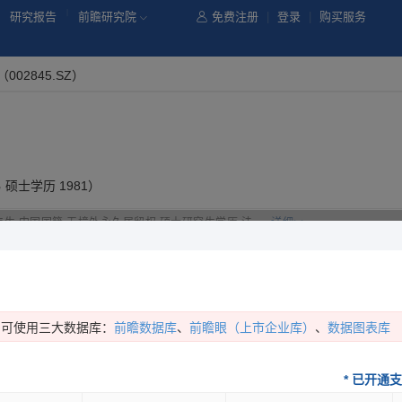
|
研究报告
前瞻研究院
免费注册
|
登录
|
购买服务
（002845.SZ）
 硕士学历 1981）
1年生,中国国籍,无境外永久居留权,硕士研究生学历,法......
详细>>
公司担任的职务记录共
3
个（
开通后显示以下 **** 的内容
）：
姓名
职务
所在公司
状态
任职日期
即可使用三大数据库：
前瞻数据库
、
前瞻眼（上市企业库）
、
数据图表库
* 已开通
绍锋
****
****
***
****