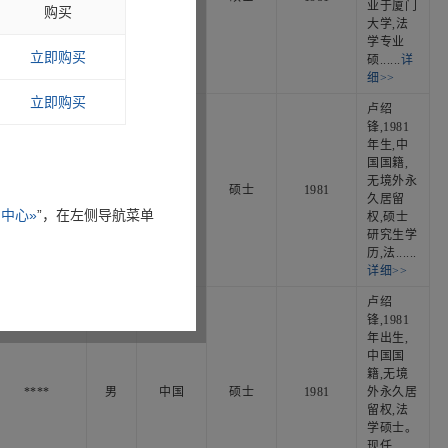
业于厦门
购买
大学,法
学专业
立即购买
硕......
详
细>>
立即购买
卢绍
锋,1981
年生,中
国国籍,
无境外永
****
男
中国
硕士
1981
久居留
中心»
”，在左侧导航菜单
权,硕士
研究生学
历,法......
详细>>
卢绍
锋,1981
年出生,
中国国
籍,无境
****
男
中国
硕士
1981
外永久居
留权,法
学硕士。
现任