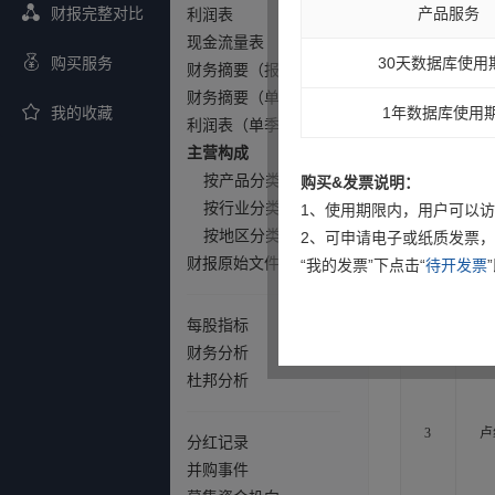
产品服务
财报完整对比
利润表
现金流量表
30天数据库使用
购买服务
财务摘要（报告期）
财务摘要（单季度）
1年数据库使用
我的收藏
利润表（单季度）
主营构成
按产品分类
购买&发票说明：
按行业分类
1、使用期限内，用户可以
2
卢
按地区分类
2、可申请电子或纸质发票，
财报原始文件（PDF）
“我的发票”下点击“
待开发票
每股指标
财务分析
杜邦分析
3
卢
分红记录
并购事件