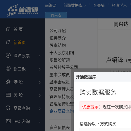
|
|
|
|
前瞻网
前瞻数据库
企查猫
经济学人
同兴达
同兴达
首 页
公司介绍
证券简介
新首页
股本结构
十大股东明细
深沪股票
卢绍锋
限售股解禁
（男
参股控股子公司
新三板
卢绍锋,198
董事会成员
开通数据库
港 股
监事会成员
卢绍锋
在上市
高级管理人员
购买数据服务
美 股
管理层持股及报酬
序号
管理层持股变化
优惠提示
：现在一次购买
高级查询
企业高级查询（新）
IPO 咨询
请选择以下方式购买:
资产负债表
1
卢