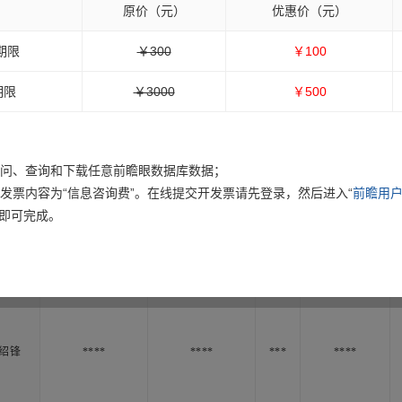
原价（元）
优惠价（元）
期限
￥300
￥100
期限
￥3000
￥500
访问、查询和下载任意前瞻眼数据库数据；
绍锋
****
****
***
****
发票内容为“信息咨询费”。在线提交开发票请先登录，然后进入“
前瞻用户
”即可完成。
绍锋
****
****
***
****