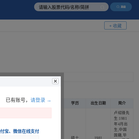
高级
+ 收藏
已有账号，
请登录 →
任职终止日
性别
国籍
学历
出生日期
简介
卢绍锋先
生:1981
年4月出
生,中国
支付宝、微信在线支付
国籍,毕
****
男
中国
硕士
1981