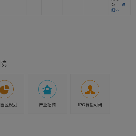
公......
详
细>>
究院
业园区规划
产业招商
IPO募投可研