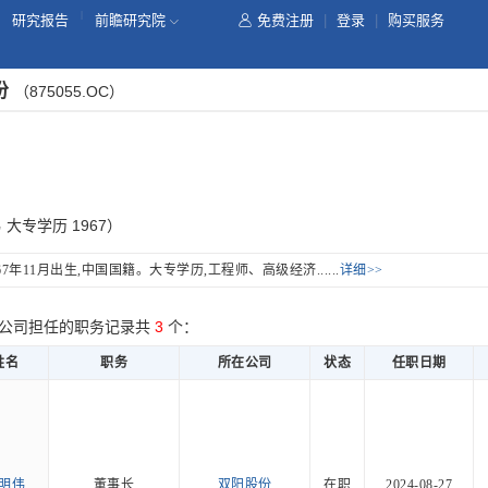
|
研究报告
前瞻研究院
免费注册
|
登录
|
购买服务
份
（875055.OC）
 大专学历 1967）
967年11月出生,中国国籍。大专学历,工程师、高级经济......
详细>>
公司担任的职务记录共
3
个：
姓名
职务
所在公司
状态
任职日期
明伟
董事长
双阳股份
在职
2024-08-27