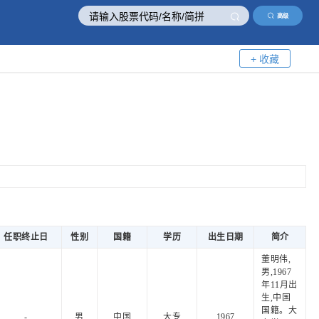
高级
+ 收藏
任职终止日
性别
国籍
学历
出生日期
简介
董明伟,
男,1967
年11月出
生,中国
国籍。大
-
男
中国
大专
1967