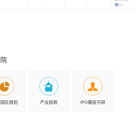
细>>
究院
业园区规划
产业招商
IPO募投可研