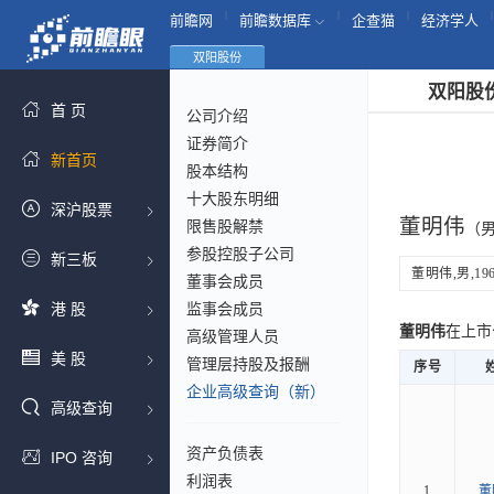
|
|
|
|
前瞻网
前瞻数据库
企查猫
经济学人
双阳股份
双阳股
首 页
公司介绍
证券简介
新首页
股本结构
十大股东明细
深沪股票
董明伟
限售股解禁
（男
参股控股子公司
新三板
董明伟,男,1
董事会成员
港 股
监事会成员
董明伟
在上市
高级管理人员
美 股
管理层持股及报酬
序号
企业高级查询（新）
高级查询
资产负债表
IPO 咨询
利润表
1
董