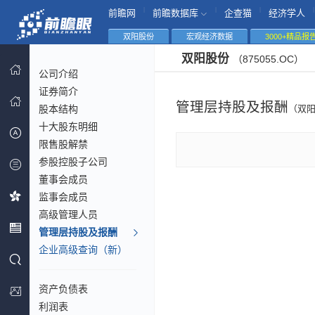
|
|
|
|
前瞻网
前瞻数据库
企查猫
经济学人
双阳股份
宏观经济数据
3000+精品报
双阳股份
（875055.OC）
公司介绍
证券简介
管理层持股及报酬
股本结构
（双
十大股东明细
限售股解禁
参股控股子公司
董事会成员
监事会成员
高级管理人员
管理层持股及报酬
企业高级查询（新）
资产负债表
利润表