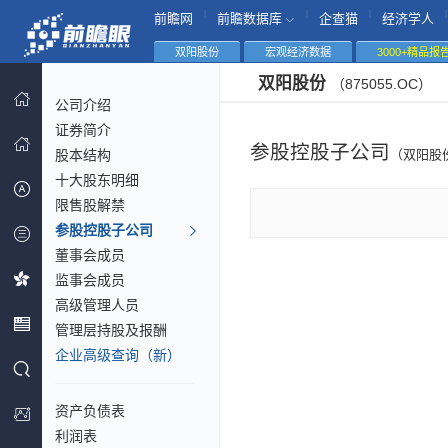
|
|
|
|
前瞻网
前瞻数据库
企查猫
经济学人
双阳股份
宏观经济数据
3000+精品报
双阳股份
（875055.OC）
公司介绍
证券简介
参股控股子公司
股本结构
（双阳股
十大股东明细
限售股解禁
参股控股子公司
董事会成员
监事会成员
高级管理人员
管理层持股及报酬
企业高级查询（新）
资产负债表
利润表