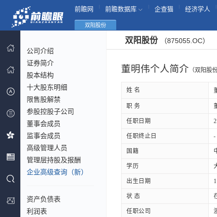
|
|
|
|
前瞻网
前瞻数据库
企查猫
经济学人
双阳股份
双阳股份
（875055.OC）
公司介绍
证券简介
董明伟个人简介
（双阳股
股本结构
十大股东明细
姓 名
限售股解禁
职 务
参股控股子公司
任职日期
2
董事会成员
监事会成员
任职终止日
-
高级管理人员
国籍
管理层持股及报酬
学历
企业高级查询（新）
出生日期
1
状 态
资产负债表
利润表
任职公司