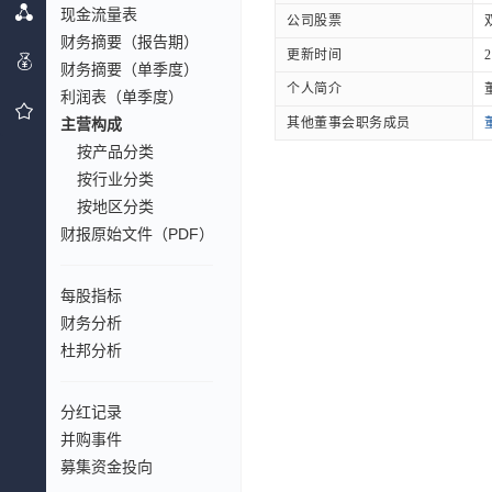
现金流量表
公司股票
财务摘要（报告期）
更新时间
2
财务摘要（单季度）
个人简介
利润表（单季度）
主营构成
其他董事会职务成员
按产品分类
按行业分类
按地区分类
财报原始文件（PDF）
每股指标
财务分析
杜邦分析
分红记录
并购事件
募集资金投向