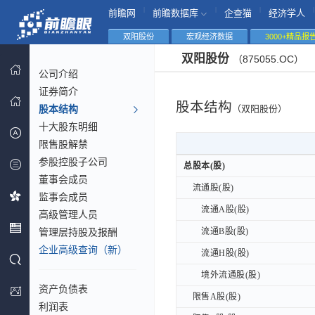
|
|
|
|
前瞻网
前瞻数据库
企查猫
经济学人
双阳股份
宏观经济数据
3000+精品报
双阳股份
（875055.OC）
公司介绍
证券简介
股本结构
股本结构
（双阳股份）
十大股东明细
限售股解禁
参股控股子公司
总股本(股)
总股本(股)
董事会成员
流通股(股)
流通股(股)
监事会成员
流通A股(股)
流通A股(股)
高级管理人员
管理层持股及报酬
流通B股(股)
流通B股(股)
企业高级查询（新）
流通H股(股)
流通H股(股)
境外流通股(股)
境外流通股(股)
资产负债表
限售A股(股)
限售A股(股)
利润表