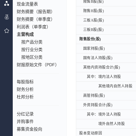
限售B股(股)
限售B股(股)
现金流量表
限售H股(股)
限售H股(股)
财务摘要（报告期）
财务摘要（单季度）
三板A股(股)
三板A股(股)
利润表（单季度）
三板B股(股)
三板B股(股)
主营构成
限售股份(股)
限售股份(股)
按产品分类
国家持股(股)
国家持股(股)
按行业分类
按地区分类
国有法人持股(股)
国有法人持股(股)
财报原始文件（PDF）
其他内资持股合计(股)
其他内资持股合计(股)
其中：境内法人持股
其中：境内法人持股
每股指标
其他境内自然人持股
其他境内自然人持股
财务分析
高管持股(股)
高管持股(股)
杜邦分析
外资持股合计(股)
外资持股合计(股)
分红记录
其中：境外法人持股
其中：境外法人持股
并购事件
境外自然人持股
境外自然人持股
募集资金投向
股本变动原因
股本变动原因