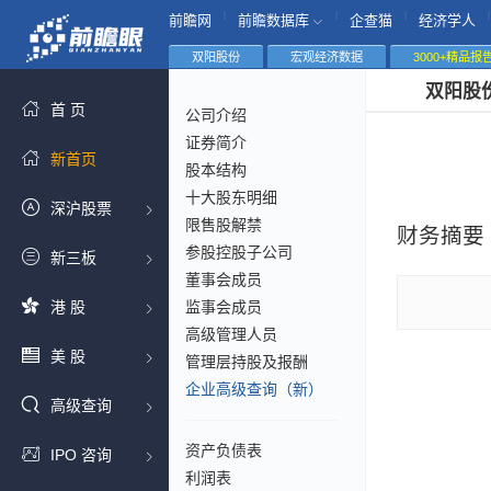
|
|
|
|
前瞻网
前瞻数据库
企查猫
经济学人
双阳股份
宏观经济数据
3000+精品报
双阳股
首 页
公司介绍
证券简介
新首页
股本结构
十大股东明细
深沪股票
限售股解禁
财务摘要
参股控股子公司
新三板
董事会成员
港 股
监事会成员
高级管理人员
美 股
管理层持股及报酬
企业高级查询（新）
高级查询
资产负债表
IPO 咨询
利润表