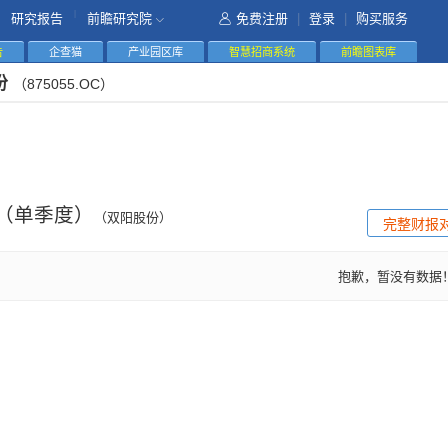
|
研究报告
前瞻研究院
免费注册
|
登录
|
购买服务
告
企查猫
产业园区库
智慧招商系统
前瞻图表库
份
（875055.OC）
（单季度）
（双阳股份）
完整财报
抱歉，暂没有数据