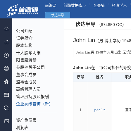
|
|
|
|
前瞻网
前瞻数据库
企查猫
经济学人
伏达半导
伏达半导
（874850.OC）
公司介绍
证券简介
John Lin
（男 博士学历 194
股本结构
十大股东明细
John Lin,男,1948年07月出生,
限售股解禁
参股控股子公司
John Lin
在上市公司担任的职
董事会成员
序号
姓名
职
监事会成员
高级管理人员
管理层持股及报酬
企业高级查询（新）
1
john lin
董
资产负债表
利润表