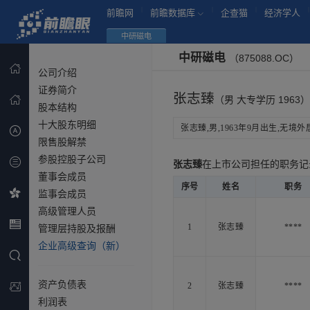
|
|
|
|
前瞻网
前瞻数据库
企查猫
经济学人
中研磁电
中研磁电
（875088.OC）
公司介绍
证券简介
张志臻
（男 大专学历 1963）
股本结构
十大股东明细
张志臻,男,1963年9月出生,无境外居
限售股解禁
参股控股子公司
张志臻
在上市公司担任的职务
董事会成员
序号
姓名
职务
监事会成员
高级管理人员
1
张志臻
****
管理层持股及报酬
企业高级查询（新）
资产负债表
2
张志臻
****
利润表