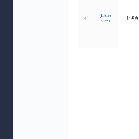
jinbiao
4
财务负
huang