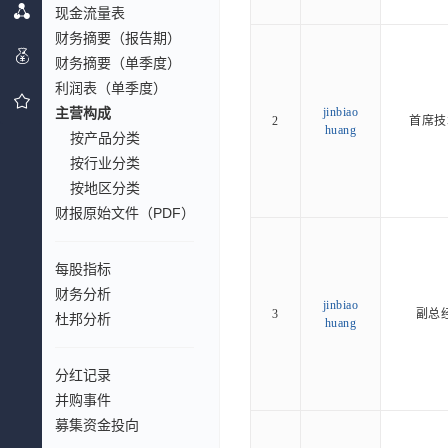
现金流量表
财务摘要（报告期）
财务摘要（单季度）
利润表（单季度）
主营构成
jinbiao
2
首席技
huang
按产品分类
按行业分类
按地区分类
财报原始文件（PDF）
每股指标
财务分析
jinbiao
3
副总
杜邦分析
huang
分红记录
并购事件
募集资金投向