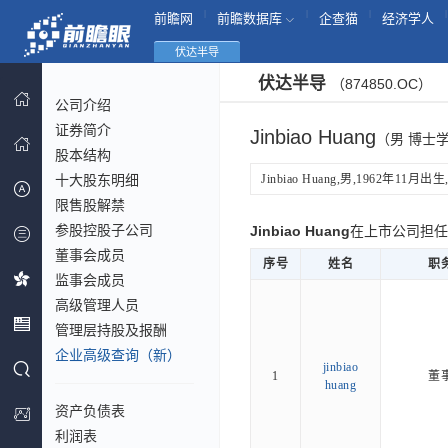
|
|
|
|
前瞻网
前瞻数据库
企查猫
经济学人
伏达半导
伏达半导
（874850.OC）
公司介绍
证券简介
Jinbiao Huang
（男 博士学
股本结构
十大股东明细
Jinbiao Huang,男,1962年11
限售股解禁
参股控股子公司
Jinbiao Huang
在上市公司担
董事会成员
序号
姓名
职
监事会成员
高级管理人员
管理层持股及报酬
企业高级查询（新）
jinbiao
1
董
huang
资产负债表
利润表