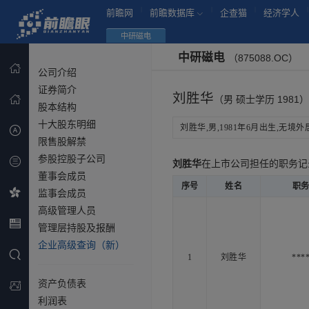
|
|
|
|
前瞻网
前瞻数据库
企查猫
经济学人
中研磁电
中研磁电
（875088.OC）
公司介绍
证券简介
刘胜华
（男 硕士学历 1981）
股本结构
十大股东明细
刘胜华,男,1981年6月出生,无境外居
限售股解禁
参股控股子公司
刘胜华
在上市公司担任的职务
董事会成员
序号
姓名
职
监事会成员
高级管理人员
管理层持股及报酬
企业高级查询（新）
1
刘胜华
***
资产负债表
利润表