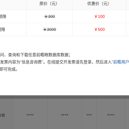
原价（元）
优惠价（元）
期限
￥300
￥100
期限
￥3000
￥500
访问、查询和下载任意前瞻眼数据库数据；
向锐
****
****
***
****
发票内容为“信息咨询费”。在线提交开发票请先登录，然后进入“
前瞻用户
”即可完成。
向锐
****
****
***
****