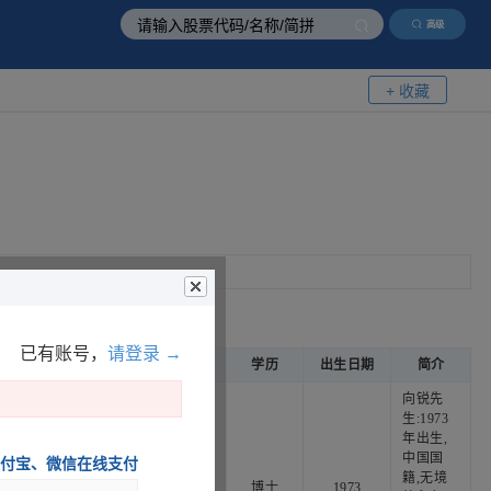
高级
+ 收藏
已有账号，
请登录 →
任职终止日
性别
国籍
学历
出生日期
简介
向锐先
生:1973
年出生,
中国国
支付宝、微信在线支付
籍,无境
****
男
中国
博士
1973