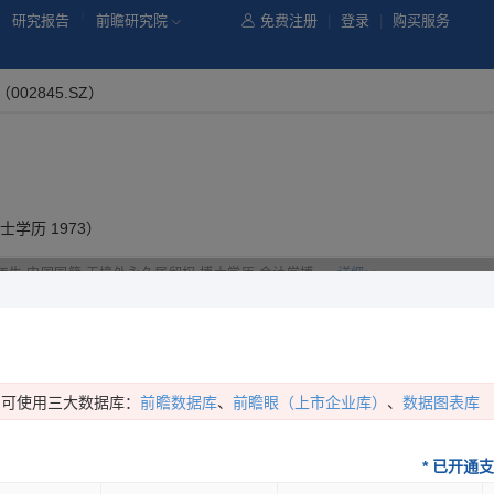
|
研究报告
前瞻研究院
免费注册
|
登录
|
购买服务
（002845.SZ）
士学历 1973）
3年生,中国国籍,无境外永久居留权,博士学历,会计学博......
详细>>
司担任的职务记录共
4
个（
开通后显示以下 **** 的内容
）：
姓名
职务
所在公司
状态
任职日期
即可使用三大数据库：
前瞻数据库
、
前瞻眼（上市企业库）
、
数据图表库
* 已开通
向锐
****
****
***
****