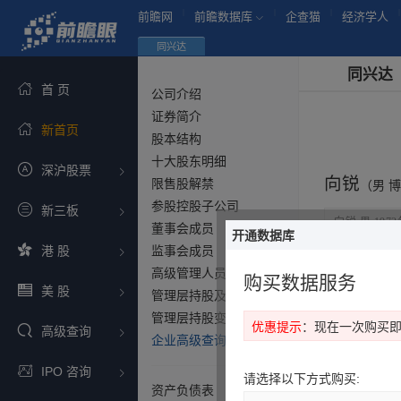
|
|
|
|
前瞻网
前瞻数据库
企查猫
经济学人
同兴达
同兴达
首 页
公司介绍
证券简介
新首页
股本结构
十大股东明细
深沪股票
向锐
限售股解禁
（男 博
参股控股子公司
新三板
向锐:男,197
董事会成员
开通数据库
港 股
监事会成员
向锐
在上市公
高级管理人员
购买数据服务
美 股
管理层持股及报酬
序号
管理层持股变化
优惠提示
：现在一次购买
高级查询
企业高级查询（新）
IPO 咨询
请选择以下方式购买:
资产负债表
1