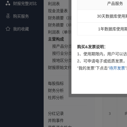
产品服务
财报完整对比
利润表
现金流量表
30天数据库使用
购买服务
财务摘要（报告期）
财务摘要（单季度）
1年数据库使用
我的收藏
利润表（单季度）
主营构成
按产品分类
购买&发票说明：
按行业分类
1、使用期限内，用户可以
2
按地区分类
2、可申请电子或纸质发票，
财报原始文件（PDF）
“我的发票”下点击“
待开发票
每股指标
财务分析
杜邦分析
分红记录
3
并购事件