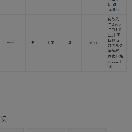
历,讲......
详细>>
向锐先
生:1973
年7月出
生,中国
国籍,无
****
男
中国
博士
1973
境外永久
居留权,
西南财经
大......
详
细>>
究院