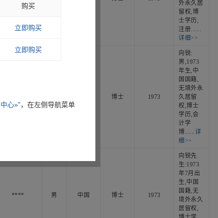
外永久居
购买
留权,博
士学历,
立即购买
注册......
详细>>
立即购买
向锐:
男,1973
年生,中
国国籍,
无境外永
****
男
中国
博士
1973
久居留
中心»
”，在左侧导航菜单
权,博士
学历,会
计学
博......
详
细>>
向锐先
生:1973
年7月出
生,中国
国籍,无
****
男
中国
博士
1973
境外永久
居留权,
博士学