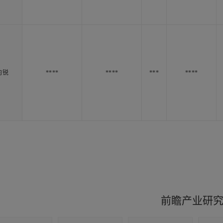
向锐
****
****
***
****
前瞻产业研