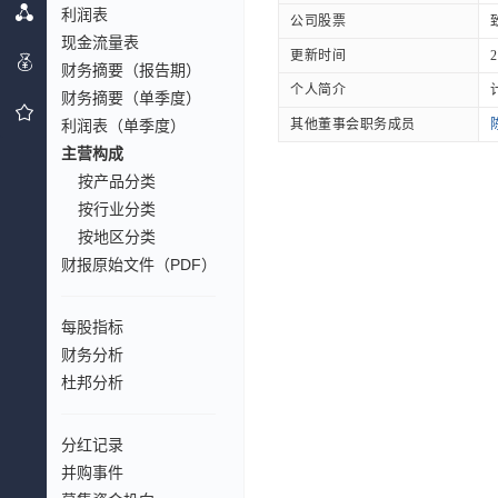
利润表
公司股票
现金流量表
更新时间
2
财务摘要（报告期）
个人简介
财务摘要（单季度）
利润表（单季度）
其他董事会职务成员
主营构成
按产品分类
按行业分类
按地区分类
财报原始文件（PDF）
每股指标
财务分析
杜邦分析
分红记录
并购事件