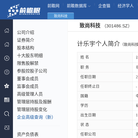
|
|
|
|
前瞻网
前瞻数据库
企查猫
经济学人
致尚科技
致尚科技
（301486.SZ）
公司介绍
证券简介
计乐宇个人简介
（致尚科
股本结构
十大股东明细
姓 名
限售股解禁
职 务
参股控股子公司
任职日期
2
董事会成员
监事会成员
任职终止日
-
高级管理人员
国籍
管理层持股及报酬
学历
管理层持股变化
出生日期
1
企业高级查询（新）
状 态
资产负债表
任职公司