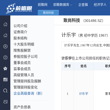
|
|
|
|
前瞻网
前瞻数据库
企查猫
经济学人
致尚科技
致尚科技
（301486.SZ）
公司介绍
证券简介
计乐宇
（男 初中学历 1967）
股本结构
十大股东明细
计乐宇先生,1967年12月出生,中国
限售股解禁
参股控股子公司
计乐宇
在上市公司担任的职务
董事会成员
序号
姓名
职
监事会成员
高级管理人员
管理层持股及报酬
管理层持股变化
企业高级查询（新）
1
计乐宇
董
资产负债表