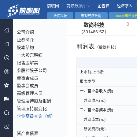
|
|
|
|
前瞻网
前瞻数据库
企查猫
经济学人
致尚科技
宏观经济数据
3000+精品报
（
）
致尚科技
（301486.SZ）
公司介绍
证券简介
利润表
股本结构
（致尚科技）
十大股东明细
限售股解禁
参股控股子公司
上市前/上市后
上市前/上市后
董事会成员
报表类型
报表类型
监事会成员
一、营业总收入(元)
一、营业总收入(元)
高级管理人员
管理层持股及报酬
营业收入(元)
营业收入(元)
管理层持股变化
二、营业总成本(元)
二、营业总成本(元)
企业高级查询（新）
营业成本(元)
营业成本(元)
研发费用(元)
研发费用(元)
资产负债表