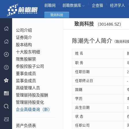
|
|
|
|
前瞻网
前瞻数据库
企查猫
经济学人
致尚科技
致尚科技
（301486.SZ）
公司介绍
证券简介
陈潮先个人简介
（致尚科
股本结构
十大股东明细
姓 名
限售股解禁
职 务
参股控股子公司
任职日期
2
董事会成员
监事会成员
任职终止日
-
高级管理人员
国籍
管理层持股及报酬
学历
管理层持股变化
出生日期
1
企业高级查询（新）
状 态
资产负债表
任职公司