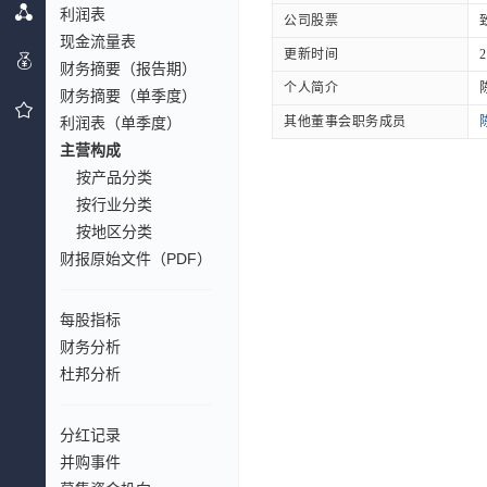
利润表
公司股票
现金流量表
更新时间
2
财务摘要（报告期）
个人简介
财务摘要（单季度）
利润表（单季度）
其他董事会职务成员
主营构成
按产品分类
按行业分类
按地区分类
财报原始文件（PDF）
每股指标
财务分析
杜邦分析
分红记录
并购事件