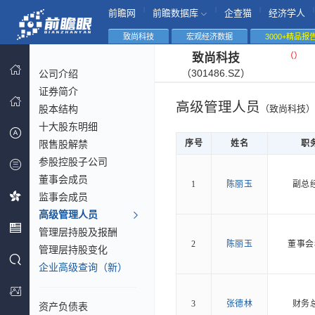
|
|
|
|
前瞻网
前瞻数据库
企查猫
经济学人
致尚科技
宏观经济数据
3000+精品报
（
）
致尚科技
（301486.SZ）
公司介绍
证券简介
高级管理人员
股本结构
（致尚科技）
十大股东明细
限售股解禁
序号
姓名
职
参股控股子公司
董事会成员
1
陈丽玉
副总
监事会成员
高级管理人员
管理层持股及报酬
2
陈丽玉
董事会
管理层持股变化
企业高级查询（新）
3
张德林
财务
资产负债表