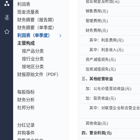
营业税金及附加(元)
营业税金及附加(元)
利润表
销售费用(元)
销售费用(元)
现金流量表
财务摘要（报告期）
管理费用(元)
管理费用(元)
财务摘要（单季度）
财务费用(元)
财务费用(元)
利润表（单季度）
其中：利息费用(元)
其中：利息费用(元)
主营构成
其中：利息收入(元)
其中：利息收入(元)
按产品分类
按行业分类
资产减值损失(元)
资产减值损失(元)
按地区分类
信用减值损失(元)
信用减值损失(元)
财报原始文件（PDF）
三、其他经营收益
三、其他经营收益
加：公允价值变动收益(元)
加：公允价值变动收益(元)
每股指标
加：投资收益(元)
加：投资收益(元)
财务分析
杜邦分析
其中：对联营企业和合营企业的
其中：对联营企业和合营企业的
其他收益(元)
其他收益(元)
分红记录
并购事件
四、营业利润(元)
四、营业利润(元)