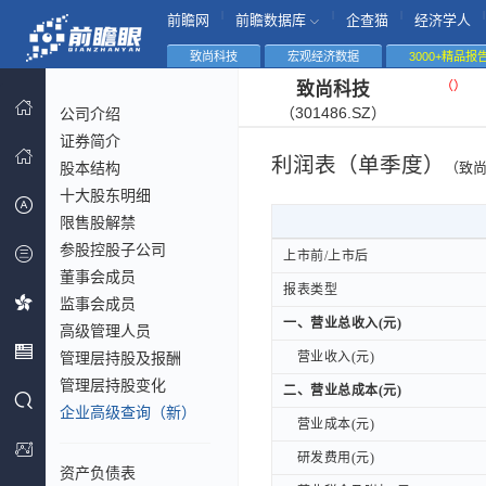
|
|
|
|
前瞻网
前瞻数据库
企查猫
经济学人
致尚科技
宏观经济数据
3000+精品报
（
）
致尚科技
（301486.SZ）
公司介绍
证券简介
利润表（单季度）
股本结构
（致
十大股东明细
限售股解禁
参股控股子公司
上市前/上市后
上市前/上市后
董事会成员
报表类型
报表类型
监事会成员
一、营业总收入(元)
一、营业总收入(元)
高级管理人员
管理层持股及报酬
营业收入(元)
营业收入(元)
管理层持股变化
二、营业总成本(元)
二、营业总成本(元)
企业高级查询（新）
营业成本(元)
营业成本(元)
研发费用(元)
研发费用(元)
资产负债表