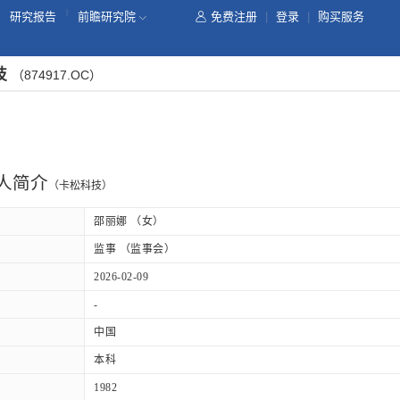
|
研究报告
前瞻研究院
免费注册
|
登录
|
购买服务
技
（874917.OC）
人简介
（卡松科技）
邵丽娜 （女）
监事 （监事会）
2026-02-09
-
中国
本科
1982