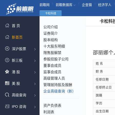
|
|
|
|
前瞻网
前瞻数据库
企查猫
经济学人
卡松科技
卡松科
首 页
公司介绍
证券简介
新首页
股本结构
十大股东明细
深沪股票
邵丽娜个
限售股解禁
参股控股子公司
新三板
姓 名
董事会成员
港 股
监事会成员
职 务
高级管理人员
任职日期
美 股
管理层持股及报酬
任职终止日
企业高级查询（新）
高级查询
国籍
学历
资产负债表
IPO 咨询
出生日期
利润表