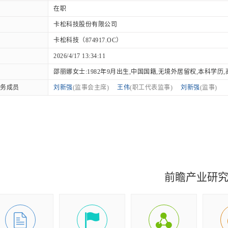
在职
卡松科技股份有限公司
卡松科技（874917.OC）
2026/4/17 13:34:11
邵丽娜女士:1982年9月出生,中国国籍,无境外居留权,本科学历,高级.
务成员
刘新强
(监事会主席)
王伟
(职工代表监事)
刘新强
(监事)
前瞻产业研