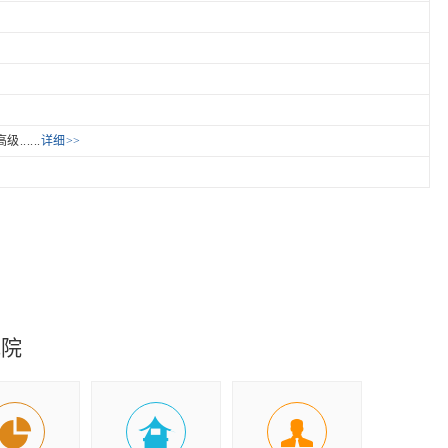
.....
详细>>
究院