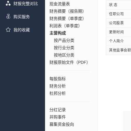
财报完整对比
现金流量表
状 态
财务摘要（报告期）
任职公司
购买服务
财务摘要（单季度）
公司股票
利润表（单季度）
我的收藏
更新时间
主营构成
按产品分类
个人简介
按行业分类
其他监事会职
按地区分类
财报原始文件（PDF）
每股指标
财务分析
杜邦分析
分红记录
并购事件
募集资金投向