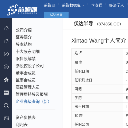
|
|
|
|
前瞻网
前瞻数据库
企查猫
经济学人
伏达半导
伏达半导
（874850.OC）
公司介绍
证券简介
Xintao Wang个人简介
股本结构
十大股东明细
姓 名
限售股解禁
职 务
参股控股子公司
任职日期
2
董事会成员
监事会成员
任职终止日
-
高级管理人员
国籍
管理层持股及报酬
学历
企业高级查询（新）
出生日期
1
状 态
资产负债表
利润表
任职公司