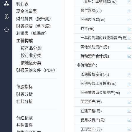
其中：应收账款(元)
其中：应收账款(元)
利润表
预付款项(元)
预付款项(元)
现金流量表
财务摘要（报告期）
其他应收款(元)
其他应收款(元)
财务摘要（单季度）
存货(元)
存货(元)
利润表（单季度）
一年内到期的非流动资产(元)
一年内到期的非流动资产(元)
主营构成
其他流动资产(元)
其他流动资产(元)
按产品分类
按行业分类
流动资产合计(元)
流动资产合计(元)
按地区分类
非流动资产：
非流动资产：
财报原始文件（PDF）
长期股权投资(元)
长期股权投资(元)
其他权益工具投资(元)
其他权益工具投资(元)
每股指标
其他非流动金融资产(元)
其他非流动金融资产(元)
财务分析
杜邦分析
固定资产(元)
固定资产(元)
在建工程(元)
在建工程(元)
分红记录
使用权资产(元)
使用权资产(元)
并购事件
无形资产(元)
无形资产(元)