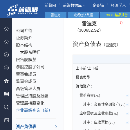
|
|
|
|
前瞻网
前瞻数据库
企查猫
经济学人
雷迪克
宏观经济数据
3000+精品报告
（
）
雷迪克
（300652.SZ）
公司介绍
证券简介
资产负债表
股本结构
（雷迪克）
十大股东明细
限售股解禁
参股控股子公司
上市前/上市后
上市前/上市后
董事会成员
报表类型
报表类型
监事会成员
流动资产：
流动资产：
高级管理人员
管理层持股及报酬
货币资金(元)
货币资金(元)
管理层持股变化
其中：交易性金融资产(元)
其中：交易性金融资产(元)
企业高级查询（新）
应收票据及应收账款(元)
应收票据及应收账款(元)
其中：应收票据(元)
其中：应收票据(元)
资产负债表