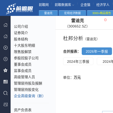
|
|
|
|
前瞻网
前瞻数据库
企查猫
经济学人
雷迪克
宏观经济数据
3000+精品报告
（
）
雷迪克
（300652.SZ）
公司介绍
证券简介
杜邦分析
股本结构
（雷迪克）
十大股东明细
合并报表：
2026年一季报
限售股解禁
参股控股子公司
2024年三季报
202
董事会成员
监事会成员
高级管理人员
单位：
万元
管理层持股及报酬
管理层持股变化
企业高级查询（新）
资产负债表