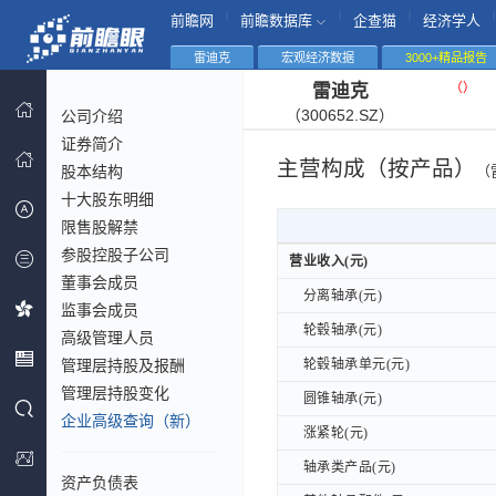
|
|
|
|
前瞻网
前瞻数据库
企查猫
经济学人
雷迪克
宏观经济数据
3000+精品报告
（
）
雷迪克
（300652.SZ）
公司介绍
证券简介
主营构成（按产品）
股本结构
（
十大股东明细
限售股解禁
参股控股子公司
营业收入(元)
营业收入(元)
董事会成员
分离轴承(元)
分离轴承(元)
监事会成员
轮毂轴承(元)
轮毂轴承(元)
高级管理人员
管理层持股及报酬
轮毂轴承单元(元)
轮毂轴承单元(元)
管理层持股变化
圆锥轴承(元)
圆锥轴承(元)
企业高级查询（新）
涨紧轮(元)
涨紧轮(元)
轴承类产品(元)
轴承类产品(元)
资产负债表