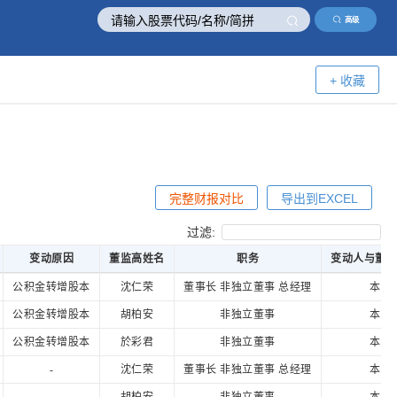
高级
+ 收藏
完整财报对比
导出到EXCEL
过滤:
变动原因
董监高姓名
职务
变动人与董
变动原因
董监高姓名
职务
变动人与董
公积金转增股本
沈仁荣
董事长 非独立董事 总经理
本人
公积金转增股本
胡柏安
非独立董事
本人
公积金转增股本
於彩君
非独立董事
本人
-
沈仁荣
董事长 非独立董事 总经理
本人