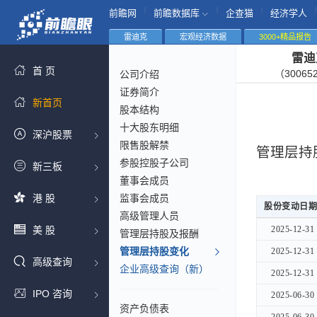
|
|
|
|
前瞻网
前瞻数据库
企查猫
经济学人
雷迪克
宏观经济数据
3000+精品报告
雷迪
首 页
（30065
公司介绍
证券简介
新首页
股本结构
十大股东明细
深沪股票
限售股解禁
管理层持
参股控股子公司
新三板
董事会成员
港 股
监事会成员
股份变动日期
股份变动日期
高级管理人员
股份变动日期
美 股
2025-12-31
2025-12-31
管理层持股及报酬
管理层持股变化
2025-12-31
2025-12-31
高级查询
企业高级查询（新）
2025-12-31
2025-12-31
IPO 咨询
2025-06-30
2025-06-30
资产负债表