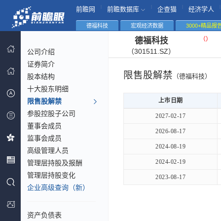
|
|
|
|
前瞻网
前瞻数据库
企查猫
经济学人
德福科技
宏观经济数据
3000+精品报
（
）
德福科技
（301511.SZ）
公司介绍
证券简介
限售股解禁
股本结构
（德福科技）
十大股东明细
限售股解禁
上市日期
参股控股子公司
2027-02-17
董事会成员
2026-08-17
监事会成员
2024-08-19
高级管理人员
2024-02-19
管理层持股及报酬
管理层持股变化
2023-08-17
企业高级查询（新）
资产负债表