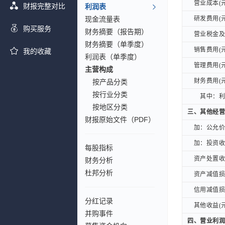
营业成本(元
营业成本(元
财报完整对比
利润表
现金流量表
研发费用(元
研发费用(元
购买服务
财务摘要（报告期）
营业税金及附
营业税金及附
财务摘要（单季度）
销售费用(元
销售费用(元
我的收藏
利润表（单季度）
管理费用(元
管理费用(元
主营构成
财务费用(元
财务费用(元
按产品分类
按行业分类
其中：利息
其中：利息
按地区分类
三、其他经营
三、其他经营
财报原始文件（PDF）
加：公允价值
加：公允价值
加：投资收益
加：投资收益
每股指标
资产处置收益
资产处置收益
财务分析
杜邦分析
资产减值损失
资产减值损失
信用减值损失
信用减值损失
分红记录
其他收益(元
其他收益(元
并购事件
四、营业利润
四、营业利润