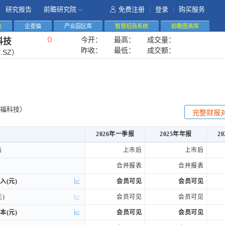
|
研究报告
前瞻研究院
免费注册
|
登录
|
购买服务
告
企查猫
产业园区库
智慧招商系统
前瞻图表库
今开：
最高：
成交量：
（
）
科技
昨收：
最低：
成交额：
1.SZ）
福科技）
完整财报
2026年一季报
2025年年报
2
2026年一季报
2025年年报
2
后
后
上市后
上市后
合并报表
合并报表
入(元)
入(元)
会员可见
会员可见
)
)
会员可见
会员可见
本(元)
本(元)
会员可见
会员可见