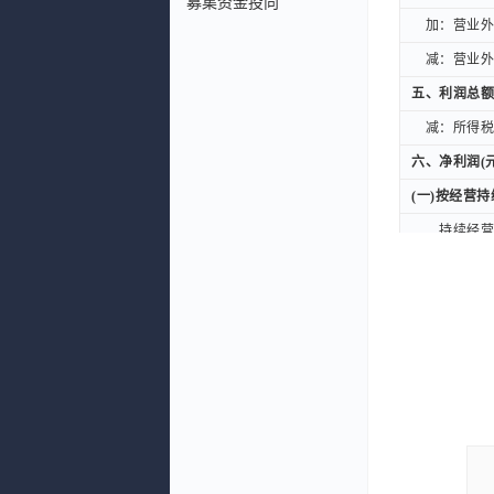
募集资金投向
加：营业外收
加：营业外收
减：营业外支
减：营业外支
五、利润总额
五、利润总额
减：所得税费
减：所得税费
六、净利润(元
六、净利润(元
(一)按经营
(一)按经营
持续经营净
持续经营净
(二)按所有
(二)按所有
归属于母公
归属于母公
少数股东损
少数股东损
扣除非经常性
扣除非经常性
七、每股收益
七、每股收益
一、基本每股
一、基本每股
二、稀释每股
二、稀释每股