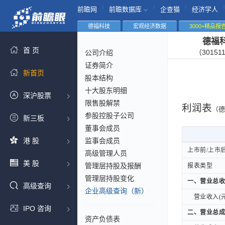
|
|
|
|
前瞻网
前瞻数据库
企查猫
经济学人
德福科技
宏观经济数据
3000+精品报
德福
首 页
（30151
公司介绍
证券简介
新首页
股本结构
十大股东明细
深沪股票
限售股解禁
利润表
（德
参股控股子公司
新三板
董事会成员
港 股
监事会成员
上市前/上市
上市前/上市
高级管理人员
美 股
管理层持股及报酬
报表类型
报表类型
管理层持股变化
一、营业总收
一、营业总收
高级查询
企业高级查询（新）
营业收入(元
营业收入(元
IPO 咨询
二、营业总成
二、营业总成
资产负债表