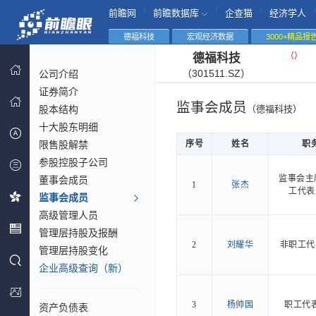
|
|
|
|
前瞻网
前瞻数据库
企查猫
经济学人
德福科技
宏观经济数据
3000+精品报
（
）
德福科技
（301511.SZ）
公司介绍
证券简介
监事会成员
股本结构
（德福科技）
十大股东明细
限售股解禁
序号
姓名
职
参股控股子公司
监事会主
董事会成员
1
张杰
工代表
监事会成员
高级管理人员
管理层持股及报酬
2
刘耀华
非职工代
管理层持股变化
企业高级查询（新）
3
杨帅国
职工代
资产负债表