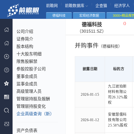
|
|
|
|
前瞻网
前瞻数据库
企查猫
经济学人
德福科技
宏观经济数据
3000+精品报
（
）
德福科技
（301511.SZ）
公司介绍
证券简介
并购事件
股本结构
（德福科技）
十大股东明细
限售股解禁
参股控股子公司
披露日期
标的方
董事会成员
监事会成员
九江琥珀新
高级管理人员
材料有限公
2026-01-15
司26.32%股
管理层持股及报酬
权
管理层持股变化
企业高级查询（新）
安徽慧儒科
2026-01-12
技有限公司
25.58%股权
资产负债表