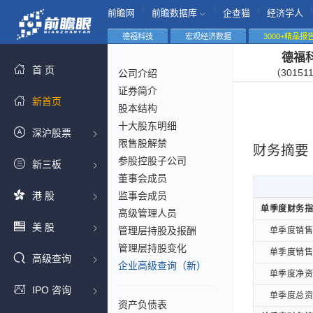
|
|
|
|
前瞻网
前瞻数据库
企查猫
经济学人
德福科技
宏观经济数据
3000+精品报
德福
首 页
（30151
公司介绍
证券简介
新首页
股本结构
十大股东明细
深沪股票
限售股解禁
财务摘要
参股控股子公司
新三板
董事会成员
港 股
监事会成员
单季度财务指
单季度财务指
高级管理人员
美 股
管理层持股及报酬
单季度销售毛
单季度销售毛
管理层持股变化
单季度销售净
单季度销售净
高级查询
企业高级查询（新）
单季度净资产
单季度净资产
IPO 咨询
单季度总资产
单季度总资产
资产负债表