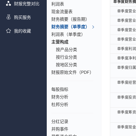
单季度财务摘
单季度财务摘
财报完整对比
利润表
现金流量表
单季度营业总
单季度营业总
购买服务
财务摘要（报告期）
单季度营业总
单季度营业总
财务摘要（单季度）
单季度营业收
单季度营业收
我的收藏
利润表（单季度）
单季度营业利
单季度营业利
主营构成
单季度利润总
单季度利润总
按产品分类
按行业分类
单季度净利润
单季度净利润
按地区分类
单季度归属母
单季度归属母
财报原始文件（PDF）
单季度经营活
单季度经营活
每股指标
财务分析
单季度投资活
单季度投资活
杜邦分析
单季度筹资活
单季度筹资活
分红记录
单季度现金及
单季度现金及
并购事件