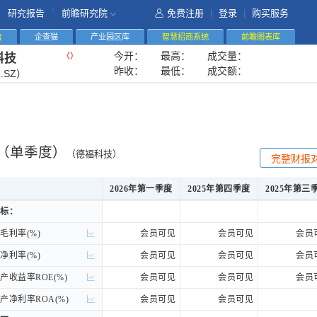
|
研究报告
前瞻研究院
免费注册
|
登录
|
购买服务
告
企查猫
产业园区库
智慧招商系统
前瞻图表库
今开：
最高：
成交量：
（
）
科技
昨收：
最低：
成交额：
1.SZ）
（单季度）
（德福科技）
完整财报
2026年第一季度
2025年第四季度
2025年第三
2026年第一季度
2025年第四季度
2025年第三
标：
标：
利率(%)
利率(%)
会员可见
会员可见
会员
利率(%)
利率(%)
会员可见
会员可见
会员
收益率ROE(%)
收益率ROE(%)
会员可见
会员可见
会员
净利率ROA(%)
净利率ROA(%)
会员可见
会员可见