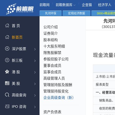
|
|
|
|
前瞻网
前瞻数据库
企查猫
经济学人
先河环保
宏观经济数据
3000+精品报
先河
首 页
（30013
公司介绍
证券简介
新首页
股本结构
十大股东明细
深沪股票
限售股解禁
现金流量
参股控股子公司
新三板
董事会成员
港 股
监事会成员
上市前/上市
上市前/上市
高级管理人员
美 股
管理层持股及报酬
报表类型
报表类型
管理层持股变化
一、经营活动
一、经营活动
高级查询
企业高级查询（新）
销售商品、提
销售商品、提
IPO 咨询
收到的税费返
收到的税费返
资产负债表