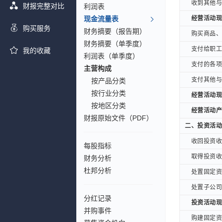
收到其他与经
收到其他与经
财报完整对比
利润表
现金流量表
经营活动现金
经营活动现金
购买服务
财务摘要（报告期）
购买商品、接
购买商品、接
财务摘要（单季度）
支付给职工以
支付给职工以
我的收藏
利润表（单季度）
支付的各项税
支付的各项税
主营构成
支付其他与经
支付其他与经
按产品分类
按行业分类
经营活动现金
经营活动现金
按地区分类
经营活动产生
经营活动产生
财报原始文件（PDF）
二、投资活动
二、投资活动
收回投资收到
收回投资收到
每股指标
取得投资收益
取得投资收益
财务分析
杜邦分析
处置固定资产
处置固定资产
处置子公司及
处置子公司及
分红记录
投资活动现金
投资活动现金
并购事件
购建固定资产
购建固定资产