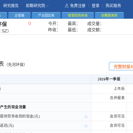
|
研究报告
前瞻研究院
免费注册
|
登录
|
购买服务
告
企查猫
产业园区库
智慧招商系统
前瞻图表库
今开：
最高：
成交量：
（
）
环保
昨收：
最低：
成交额：
7.SZ）
表
（先河环保）
完整财报
2026年一季报
2026年一季报
后
后
上市后
合并报表
产生的现金流量
产生的现金流量
供劳务收到的现金(元)
供劳务收到的现金(元)
会员可见
还(元)
还(元)
会员可见