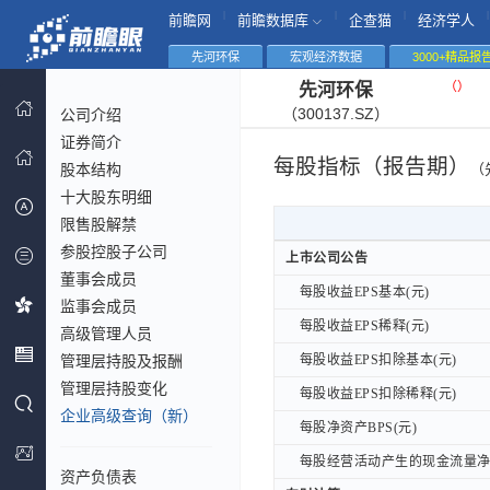
|
|
|
|
前瞻网
前瞻数据库
企查猫
经济学人
先河环保
宏观经济数据
3000+精品报
（
）
先河环保
（300137.SZ）
公司介绍
证券简介
每股指标（报告期）
股本结构
（
十大股东明细
限售股解禁
参股控股子公司
上市公司公告
上市公司公告
董事会成员
每股收益EPS基本(元)
每股收益EPS基本(元)
监事会成员
每股收益EPS稀释(元)
每股收益EPS稀释(元)
高级管理人员
管理层持股及报酬
每股收益EPS扣除基本(元)
每股收益EPS扣除基本(元)
管理层持股变化
每股收益EPS扣除稀释(元)
每股收益EPS扣除稀释(元)
企业高级查询（新）
每股净资产BPS(元)
每股净资产BPS(元)
每股经营活动产生的现金流量净额
每股经营活动产生的现金流量净额
资产负债表