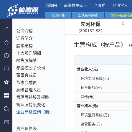
|
|
|
|
前瞻网
前瞻数据库
企查猫
经济学人
先河环保
宏观经济数据
3000+精品报
（
）
先河环保
（300137.SZ）
公司介绍
证券简介
主营构成（按产品）
股本结构
（
十大股东明细
限售股解禁
参股控股子公司
营业收入(元)
营业收入(元)
董事会成员
环境监测系统(元)
环境监测系统(元)
监事会成员
运营服务(元)
运营服务(元)
高级管理人员
管理层持股及报酬
其他(元)
其他(元)
管理层持股变化
营业成本(元)
营业成本(元)
企业高级查询（新）
环境监测系统(元)
环境监测系统(元)
运营服务(元)
运营服务(元)
资产负债表